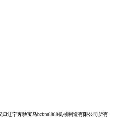
宁奔驰宝马bcbm8888机械制造有限公司所有