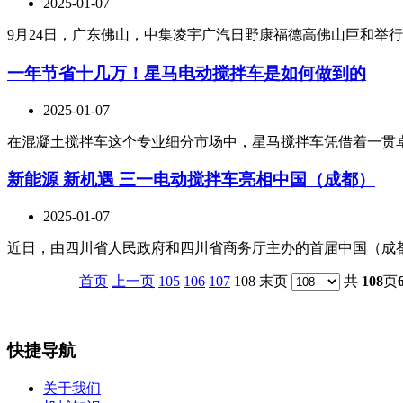
2025-01-07
9月24日，广东佛山，中集凌宇广汽日野康福德高佛山巨和举行
一年节省十几万！星马电动搅拌车是如何做到的
2025-01-07
在混凝土搅拌车这个专业细分市场中，星马搅拌车凭借着一贯卓
新能源 新机遇 三一电动搅拌车亮相中国（成都）
2025-01-07
近日，由四川省人民政府和四川省商务厅主办的首届中国（成都
首页
上一页
105
106
107
108 末页
共
108
页
快捷导航
关于我们