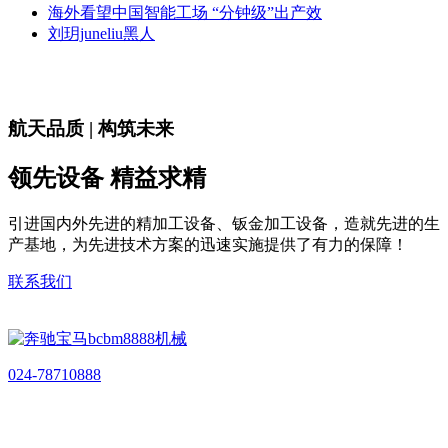
海外看望中国智能工场 “分钟级”出产效
刘玥juneliu黑人
航天品质 | 构筑未来
领先设备 精益求精
引进国内外先进的精加工设备、钣金加工设备，造就先进的生
产基地，为先进技术方案的迅速实施提供了有力的保障！
联系我们
024-78710888