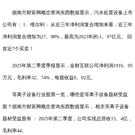
据南方财富网概念查询东西数据显示，污水处置设备上市
公司有： 1、维尔利： 从近三年净利润复合增加来看，近三年
净利润复合增加为27。98%，最高为2023年的-1。97亿元。 回
首近7个买卖！
2025年第二季度季报显示，金财互联公司净利润1916。05
万元，毛利率32。74%，每股收益0。02元。
等离子设备行业股票一览，哪些是等离子设备题材受益
股？据南方财富网概念查询东西数据显示， 相关等离子设备
题材受益股有 ： 2025年第二季度，公司实现总营收15。4亿，
毛利率44。