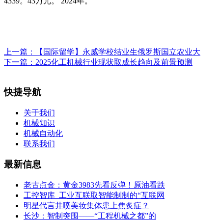
4339。43万元。 2024年。
上一篇：
【国际留学】永威学校结业生俄罗斯国立农业大
下一篇：
2025化工机械行业现状取成长趋向及前景预测
快捷导航
关于我们
机械知识
机械自动化
联系我们
最新信息
老古点金：黄金3983先看反弹！原油看跌
工控智库_工业互联取智能制制的“互联网
明星代言井喷美妆集体患上焦炙症？
长沙：智制突围——“工程机械之都”的