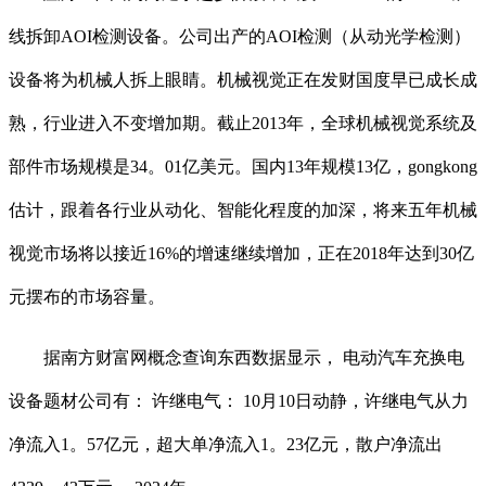
线拆卸AOI检测设备。公司出产的AOI检测（从动光学检测）
设备将为机械人拆上眼睛。机械视觉正在发财国度早已成长成
熟，行业进入不变增加期。截止2013年，全球机械视觉系统及
部件市场规模是34。01亿美元。国内13年规模13亿，gongkong
估计，跟着各行业从动化、智能化程度的加深，将来五年机械
视觉市场将以接近16%的增速继续增加，正在2018年达到30亿
元摆布的市场容量。
据南方财富网概念查询东西数据显示， 电动汽车充换电
设备题材公司有： 许继电气： 10月10日动静，许继电气从力
净流入1。57亿元，超大单净流入1。23亿元，散户净流出