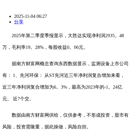
2025-11-04 06:27
分享
2025年第二季度季报显示，大胜达实现净利润2935。48
万，毛利率19。28%，每股收益0。06元。
据南方财富网概念查询东西数据显示，监测设备上市公司
有： 1、先河环保： 从ST先河近三年净利润复合增加来看，
近三年净利润复合增加为6。3%，最高为2023年的-1。24亿
元。 近7个交。
数据由南方财富网供给，仅供参考，不形成投资，股市有
风险，投资需隆重，据此操做，风险自担。