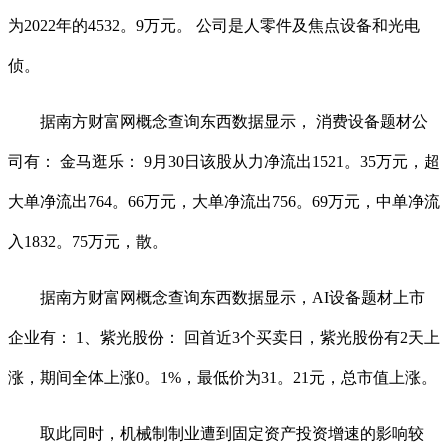
为2022年的4532。9万元。 公司是人零件及焦点设备和光电
侦。
据南方财富网概念查询东西数据显示， 消费设备题材公
司有： 金马逛乐： 9月30日该股从力净流出1521。35万元，超
大单净流出764。66万元，大单净流出756。69万元，中单净流
入1832。75万元，散。
据南方财富网概念查询东西数据显示，AI设备题材上市
企业有： 1、紫光股份： 回首近3个买卖日，紫光股份有2天上
涨，期间全体上涨0。1%，最低价为31。21元，总市值上涨。
取此同时，机械制制业遭到固定资产投资增速的影响较