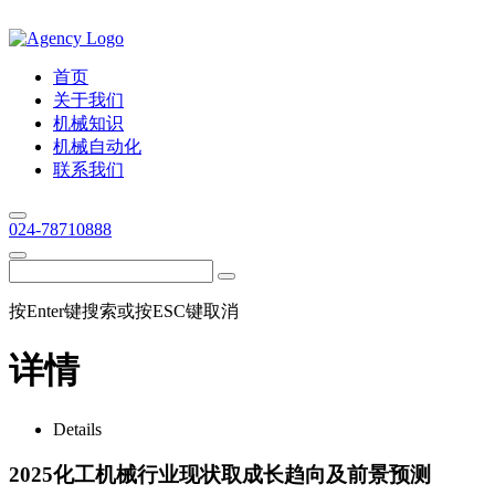
首页
关于我们
机械知识
机械自动化
联系我们
024-78710888
按Enter键搜索或按ESC键取消
详情
Details
2025化工机械行业现状取成长趋向及前景预测