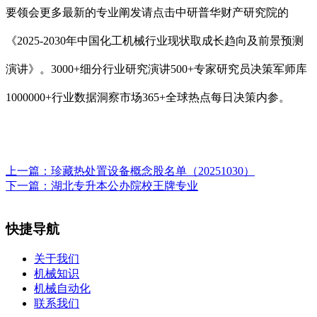
要领会更多最新的专业阐发请点击中研普华财产研究院的
《2025-2030年中国化工机械行业现状取成长趋向及前景预测
演讲》。3000+细分行业研究演讲500+专家研究员决策军师库
1000000+行业数据洞察市场365+全球热点每日决策内参。
上一篇：
珍藏热处置设备概念股名单（20251030）
下一篇：
湖北专升本公办院校王牌专业
快捷导航
关于我们
机械知识
机械自动化
联系我们