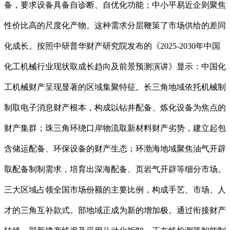
备，要求设备具备自诊断、自优化功能；中小平易近企则聚焦
性价比高的尺度化产物。这种需求分层鞭策了市场供给的差同
化成长。按照中研普华财产研究院发布的《2025-2030年中国
化工机械行业现状取成长趋向及前景预测演讲》显示：中国化
工机械财产呈现显著的区域集聚特征。长三角地域依托机械制
制取电子消息财产根本，构成以钻井配备、炼化设备为焦点的
财产集群；珠三角环绕口岸物流取新材料财产劣势，建立起包
含储运配备、环保设备的财产生态；环渤海地域聚焦油气开辟
取配备制制需求，培育出深海配备、页岩气开辟等细分市场。
三大区域占领全国市场份额的主要比例，构成手艺、市场、人
才的三角互补款式。部地域正成为新的增加极。通过衔接财产