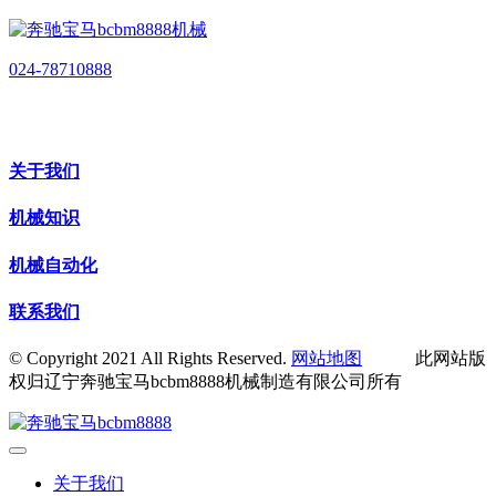
024-78710888
关于我们
机械知识
机械自动化
联系我们
© Copyright 2021 All Rights Reserved.
网站地图
此网站版
权归辽宁奔驰宝马bcbm8888机械制造有限公司所有
关于我们