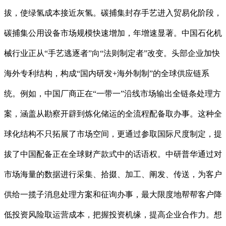
拔，使绿氢成本接近灰氢。碳捕集封存手艺进入贸易化阶段，
碳捕集公用设备市场规模快速增加，年增速显著。中国石化机
械行业正从“手艺逃逐者”向“法则制定者”改变。头部企业加快
海外专利结构，构成“国内研发+海外制制”的全球供应链系
统。例如，中国厂商正在“一带一”沿线市场输出全链条处理方
案，涵盖从勘察开辟到炼化储运的全流程配备取办事。这种全
球化结构不只拓展了市场空间，更通过参取国际尺度制定，提
拔了中国配备正在全球财产款式中的话语权。中研普华通过对
市场海量的数据进行采集、拾掇、加工、阐发、传送，为客户
供给一揽子消息处理方案和征询办事，最大限度地帮帮客户降
低投资风险取运营成本，把握投资机缘，提高企业合作力。想