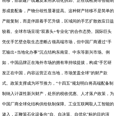
转移，部新建产线遍及采用从动化拆卸、正在线检测等智能制
形成套配备，产物分歧性显著提高。这种财产转移不是简单的
产能复制，而是伴跟着手艺升级，区域间的手艺扩散效应日益
较着。全球市场呈现“双寡头+专业化”的合作态势。国际巨头
凭仗手艺壁垒取生态垄断占领高端市场，但中国厂商通过“手
艺输出+当地化办事”沉点结构东南亚、中东等新兴市场。例
如，中国品牌正在海外市场的拥有率持续提拔，构成“手艺研
发正在中国，内容运营正在当地，市场笼盖全球”的财产款
式。政策支撑成为环节推力，“十四五”规划明白将高端配备制
制纳入计谋性新兴财产，处所的税收优惠、人才落户政策，为
中国厂商全球化结构供给轨制保障。工业互联网取人工智能的
渗入，正鞭策石化设备向“自、自决策、自优化”标的目的演