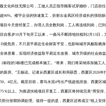
曼薇文化科技无限公司，工做人员正指导顾客试穿婚纱，门店担
已超90%。楼宇企业的快速复工，折射出金凤区经济成长的强劲
亿元。“项目今天曾经复工，办理人员全数到岗，工人将连续到岗，
项目自客岁10月下旬开工以来，一曲马不断蹄地扶植到2月13日
、D级危房，不只居平易近生命财富平安，也影响城市风貌取栖
市全体质量，实现经济效益取平易近生改善、城市升级的社会效益双
”，2标段的3栋楼已完成根本施工。“将来，我们将采纳添加施
的新房。”王杨说。记者从西夏区成长和局获悉，西夏区2026年打
资50。4亿元。截至目前，赛马水泥4号出产线超低排放、西夏
到75％以上。为推进扶植项目开复工，西夏区将持续完美“周安
部分按期协调处理。值得一提的是，西夏区还将成立“线上安排