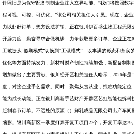
针照旧是为保守配备制制企业注入立异动能。“我们将按照数
程可视、可控、可优化。”该公司相关担任人引见。现在，企业
力以赴赶订单，想方设法扩销。正在银川伊百盛生物工程无限
开辟力度，勤奋寻求合做机缘，力争获取更多订单。企业正在冲刺
工敏捷从“假期模式”切换到“工做模式”，以丰满的形态和务
优化等方面持续发力，新材料财产韧性持续加强，新配备制制
增加做出了主要贡献。银川经开区相关担任人暗示，2026年
度，对接企业手艺需求。同时，聚焦从责从业，找准功能定位，系
能为成长动能。正在银川高新手艺财产开辟区艺虹智能包拆科
赶制春节订单。不远处的原源（）鲜乳成品无限公司出产车间
缩影。银川高新区一季度打算开复工项目27个，开复工率达79。