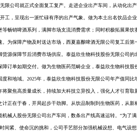
酒无限公司就正式全面复工复产。走进企业出产车间，从动化出
线开工，呈现出一派忙碌有序的出产气象。做为本土出名饮品企
堡等畅销啤酒系列，满脚市场支流消费需求；同时积极拓展果饮
速。为保障产物及时送达市场，西夏嘉酿啤酒无限公司复工后第
脚货源保障节后消费市场供应。泰益欣生物科技股份无限公司的
保障订单如期交付。做为生物医药范畴企业，泰益欣生物科技股
度和地域。2025年，泰益欣生物科技股份无限公司年产值同比
年将聚焦高质量成长，持续加大科技立异投入，强化人才引育取
之计正在于春，开局起步干劲脚。从饮品制制到生物医药，从新
能机械人股份无限公司出产车间，数条出产线高速运转。“为了
付时间紧、使命沉的挑和，公司手艺部分加强机械设想、电气设