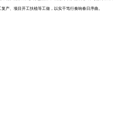
工复产、项目开工扶植等工做，以实干笃行奏响春日序曲。