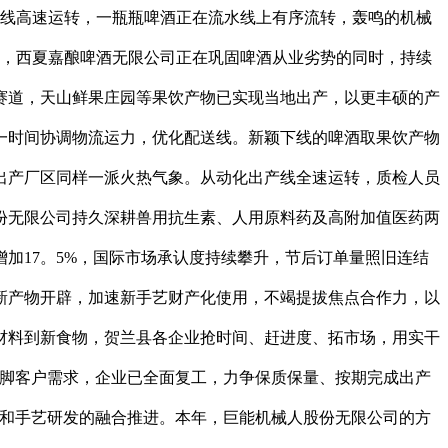
产线高速运转，一瓶瓶啤酒正在流水线上有序流转，轰鸣的机械
业，西夏嘉酿啤酒无限公司正在巩固啤酒从业劣势的同时，持续
赛道，天山鲜果庄园等果饮产物已实现当地出产，以更丰硕的产
一时间协调物流运力，优化配送线。新颖下线的啤酒取果饮产物
出产厂区同样一派火热气象。从动化出产线全速运转，质检人员
份无限公司持久深耕兽用抗生素、人用原料药及高附加值医药两
增加17。5%，国际市场承认度持续攀升，节后订单量照旧连结
新产物开辟，加速新手艺财产化使用，不竭提拔焦点合作力，以
材料到新食物，贺兰县各企业抢时间、赶进度、拓市场，用实干
满脚客户需求，企业已全面复工，力争保质保量、按期完成出产
想和手艺研发的融合推进。本年，巨能机械人股份无限公司的方