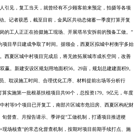
任人引见，复工当天，就曾经有不少顾客前来预定，拍摄等各项
脉动。记者获悉，截至目前，金凤区共动态储蓄一季度打算开复
已到岗的工人正正在拾掇施工现场、开展塔吊安拆前的预备工做。”
，为项目早日建成争取了时间。据领会，西夏区拟城中村衡宇多始
身。西夏区城中村项目完成后，将无效拓展城市成长空间，改善
赢。新建安设区规划用地面积56。29亩，规划总建建面积9。
工人员、耽误施工时间、合理优化工序、材料提前出场等分析行
算实施第一批根基扶植项目共90个，总投资179。9亿元，年度
区城中村等9个项目已开复工，南部片区城市危旧房、西夏区枸杞财
排、旬督查、月报告请示、季评促”工做机制，打通项目推进梗
+现场核查”的常态化督查机制，按期对项目前期手续打点、施