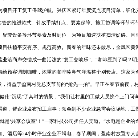
为项目开工复工保驾护航。兴庆区紧盯年度沉点项目清单，细化
抓共管的推进款式。针敌手续打点、要素保障、施工协调等环节环
、配套设备等环节要素及时到位，为项目加速扶植扫清妨碍。同
目扶植平安有序、规范高效。新春的年味还未散尽，金凤区黄河
业洽商声交错成一曲活泼的“复工交响乐”。“咖啡豆到了吗？明
给顾客调制咖啡，浓重的咖啡喷鼻气洋溢整个别验店。这家为全
，得益于盈南村党总支节前的“抢先一拍”。早正在春节前夜，村干
健伟“沉现”了其时的情景，“我们让村里的工做人员挨个上门问询
道，帮企业发布招工启事；领会到不少企业急需会议场地，工做
是‘共享会议室’！”一家科技公司担任人笑道。“水电是企业的
、酒店等24小时停业企业不竭电，春节期间，盈南村放置专人