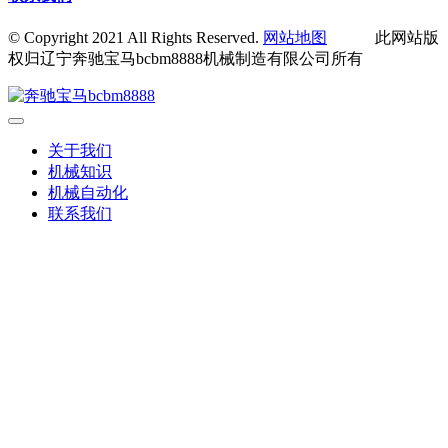
© Copyright 2021 All Rights Reserved.
网站地图
此网站版
权归辽宁奔驰宝马bcbm8888机械制造有限公司所有
关于我们
机械知识
机械自动化
联系我们