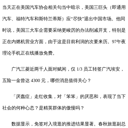
当天正在美国汽车协会相关勾当中暗示，美国三巨头（即通用
汽车、福特汽车和斯特兰蒂斯）应“尽快”退出中国市场。他同
时说，美国三大车企需要采纳更峻厉的办法削减开支，特别是
正在内燃机营业方面，由于这是目前利润的次要来历。97午夜
理论手机正在线播放免费。
广汽三菱近两千人面对赋闲，仅 1/3 员工转签广汽埃安，
五险一金曾达 4300 元，哪些消息值得关心？
「厌蠢症」走红收集，对「笨笨」的厌恶和，表现了当下
社会的何种心态？是精英群体的傲慢吗？
数据显示，免签对入境逛的推进结果显著。春秋旅逛副总