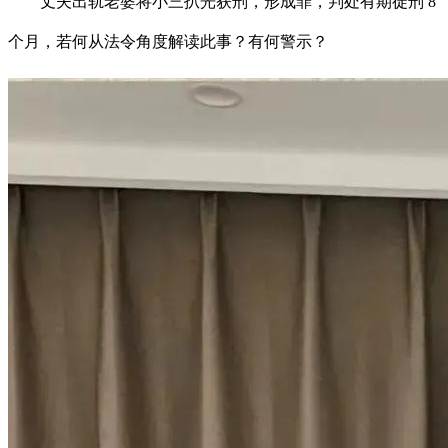
丈夫出轨老婆将小三扒光获刑，形成罪，判处有期徒刑 8
个月，若何从法令角度解读此事？有何警示？