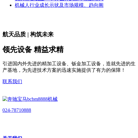
机械人行业成长示状及市场规模、趋向阐
航天品质 | 构筑未来
领先设备 精益求精
引进国内外先进的精加工设备、钣金加工设备，造就先进的生
产基地，为先进技术方案的迅速实施提供了有力的保障！
联系我们
024-78710888