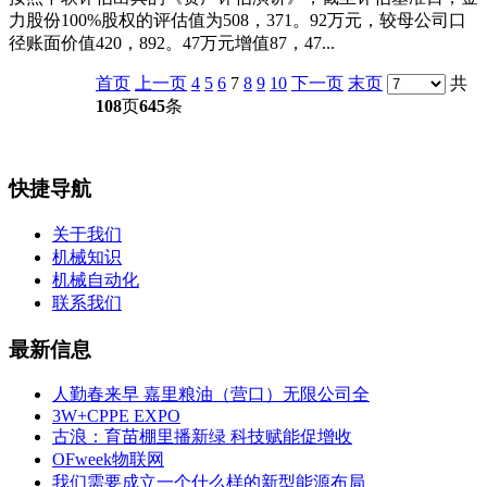
力股份100%股权的评估值为508，371。92万元，较母公司口
径账面价值420，892。47万元增值87，47...
首页
上一页
4
5
6
7
8
9
10
下一页
末页
共
108
页
645
条
快捷导航
关于我们
机械知识
机械自动化
联系我们
最新信息
人勤春来早 嘉里粮油（营口）无限公司全
3W+CPPE EXPO
古浪：育苗棚里播新绿 科技赋能促增收
OFweek物联网
我们需要成立一个什么样的新型能源布局